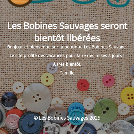
Les Bobines Sauvages seront
bientôt libérées
Bonjour et bienvenue sur la boutique Les Bobines Sauvage.
Le site profite des vacances pour faire des mises à jours !
À très bientôt,
Camille
© Les Bobines Sauvages 2025